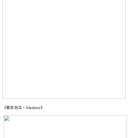
《東京/台北・Aikoberry》