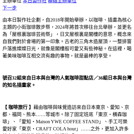
主辦單位
本日製作社
聯絡主辦單位
下一步
由本日製作社企劃，自2018年開始舉辦，以咖啡、插畫為核心
主題的小街珈琲散步祭，2024年將首次移往台北舉辦，並更名
為「屋根裏珈琲芸術祭」，日文屋根裏是閣樓的意思，概念來
自我們對於會場的第一印象。古老的三角木造屋頂，一整排窗
戶落進燦燦日光，就像是閣樓般可愛又有些神秘。在這裡，喝
著美味咖啡互相交流有趣的事物，就是最棒的享受。
號召32組來自日本與台灣的人氣咖啡甜點店／36組日本與台灣
的知名插畫家。
【 咖啡旅行 】
藉由咖啡與味覺造訪來自日本東京、愛知、京
都、福岡、熊本……等城市。除了固定班底「東京‧横森珈
琲」、「愛知‧Maison YWE COFFEE STAND」、手工可樂
愛好家「東京‧CRAFT COLA hour」……之外，更加入許多