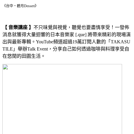
《台中・碧月Dessert》
【 音樂講座 】
不只味覺與視覺，聽覺也要盡情享受！一發佈
消息就獲得大量迴響的日本音樂家 [.que] 將帶來精彩的現場演
出與最新專輯。YouTube頻道超過19萬訂閱人數的「TAKASU
TILE」舉辦Talk Event，分享自己如何透過咖啡與料理享受自
在悠閒的田園生活。