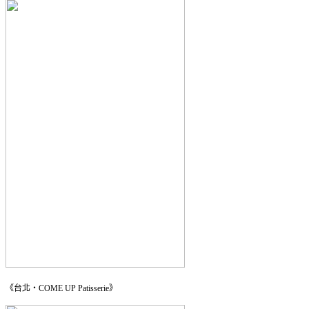
《台北・COME UP Patisserie》