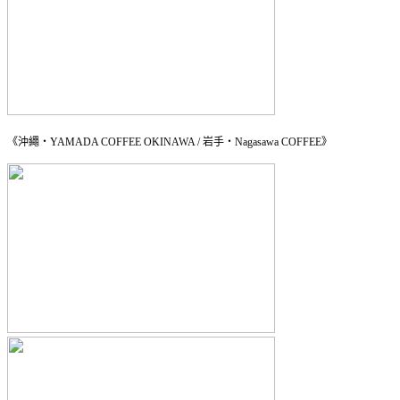
《沖繩・YAMADA COFFEE OKINAWA / 岩手・Nagasawa COFFEE》