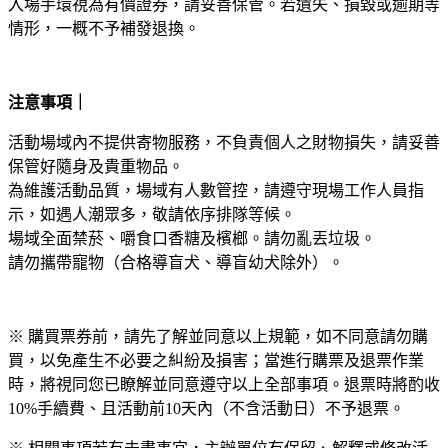
入場手環視為有價證券，請妥善保管。若遺失、損毀或逾期等
情形，一概不予補發退換。
注意事項｜
活動場域內不提供寄物服務，不負責個人之財物損失，請妥善
保管好隨身及貴重物品。
為維護活動品質，場域有人數管控，請遵守現場工作人員指
示，如遇人潮眾多，敬請依序排隊等候。
場域全面禁菸、嚼食口香糖及檳榔。請勿亂丟垃圾。
請勿攜帶寵物（合格導盲犬、導盲幼犬除外）。
※ 購買票券前，請先了解並同意以上規範，如不同意請勿購
買，以免產生不必要之糾紛及損害；當進行購票及退票作業
時，將視同您已瞭解並同意遵守以上全部事項。退票時將酌收
10%手續費、且活動前10天內（不含活動日）不予退票。