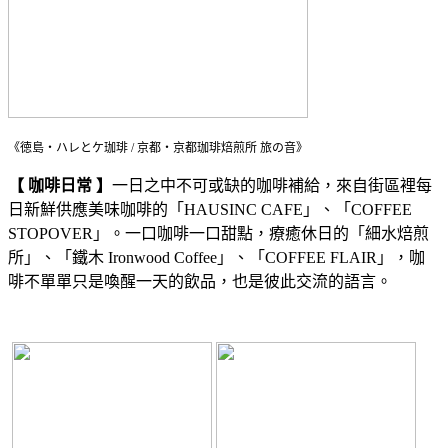
《徳島・ハレとケ珈琲 / 京都・京都珈琲焙煎所 旅の音》
【 咖啡日常 】
一日之中不可或缺的咖啡補給，來自街區裡每
日新鮮供應美味咖啡的「HAUSINC CAFE」、「COFFEE
STOPOVER」。一口咖啡一口甜點，療癒休日的「細水焙煎
所」、「鐵木 Ironwood Coffee」、「COFFEE FLAIR」，咖
啡不單單只是喚醒一天的飲品，也是彼此交流的語言。