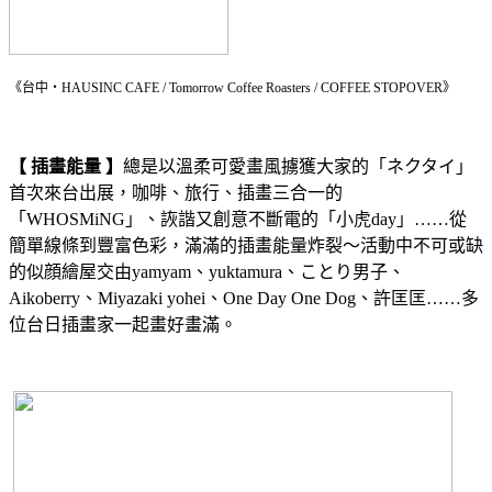
《台中・HAUSINC CAFE / Tomorrow Coffee Roasters / COFFEE STOPOVER》
【 插畫能量 】
總是以溫柔可愛畫風擄獲大家的「ネクタイ」
首次來台出展，咖啡、旅行、插畫三合一的
「WHOSMiNG」、詼諧又創意不斷電的「小虎day」……從
簡單線條到豐富色彩，滿滿的插畫能量炸裂～活動中不可或缺
的似顔繪屋交由yamyam、yuktamura、ことり男子、
Aikoberry、Miyazaki yohei、One Day One Dog、許匡匡……多
位台日插畫家一起畫好畫滿。