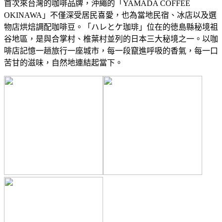
首次來台灣的咖啡品牌，沖繩的「YAMADA COFFEE
OKINAWA」不僅深受居民喜愛，也為當地民宿、冰店以及選
物店烘焙調配咖啡豆。「ハレとケ珈琲」位在的徳島縣秘境祖
谷地區，是與合掌村、椎葉村並列的日本三大秘境之一。以咖
啡店記憶一趟旅行一座城市，每一段竄進呼吸的香氣，每一口
苦甘的滋味，自然地連結起當下。