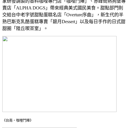
家研發調製的香料咖哩專門店「咖哩鬥陣」、赤峰街熱狗堡專
賣店「ALPHA DOGS」帶來經典美式國民美食。甜點部門則
交給台中老字號甜點蛋糕名店「Overture序曲」，新生代的半
熟巴斯克乳酪蛋糕專賣「碧月Dessert」以及每日手作的日式甜
甜圈「陸丘喫茶室」。
《台南・咖哩鬥陣》