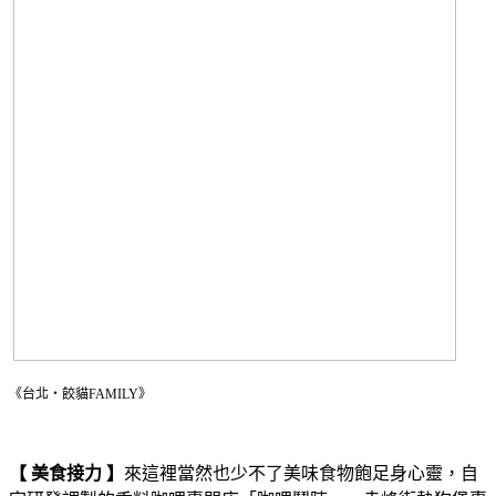
《台北・餃貓FAMILY》
【 美食接力 】
來這裡當然也少不了美味食物飽足身心靈，自