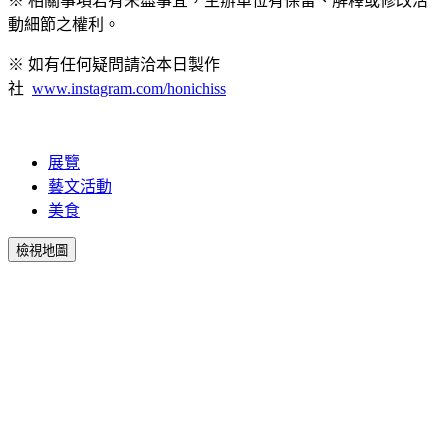
※ 相關事項若有未盡事宜，主辦單位有保留、解釋或修改活
動細節之權利。
※ 如有任何疑問請洽本日製作
社
www.instagram.com/honichiss
展覽
藝文活動
美食
檢視地圖