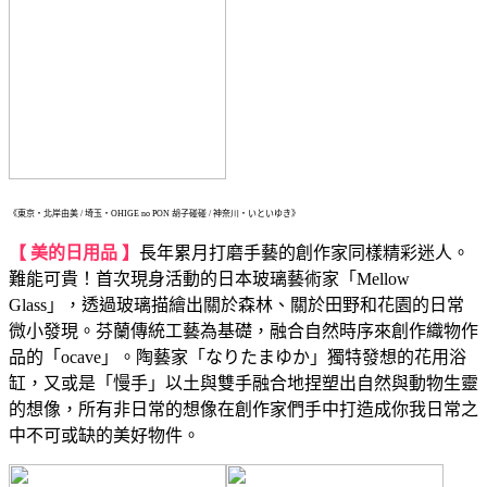
《東京・北岸由美 / 埼玉・OHIGE no PON 胡子碰碰 / 神奈川・いといゆき》
【 美的日用品 】
長年累月打磨手藝的創作家同樣精彩迷人。
難能可貴！首次現身活動的日本玻璃藝術家「Mellow
Glass」，透過玻璃描繪出關於森林、關於田野和花園的日常
微小發現。芬蘭傳統工藝為基礎，融合自然時序來創作織物作
品的「ocave」。陶藝家「なりたまゆか」獨特發想的花用浴
缸，又或是「慢手」以土與雙手融合地捏塑出自然與動物生靈
的想像，所有非日常的想像在創作家們手中打造成你我日常之
中不可或缺的美好物件。