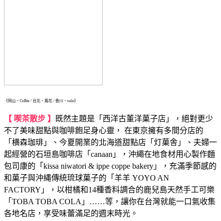
《岡山・CoRte / 台北・風花 / 香川・valo》
【 喫茶散步 】
既然主題是「西洋古董洋菓子店」，絕對更少
不了美味甜點與咖啡飽足身心靈， 在東京擁有多間分店的
「横森珈琲」、今夏開業的北海道甜點店「灯菓舎」、夫婦一
起經營的石垣島咖啡店「canaan」，沖繩在地食材用心製作麵
包司康的「kissa niwatori & ippe coppe bakery」，充滿季節感的
和菓子與沖縄傳統琉球菓子的「羊羊 YOYO AN
FACTORY」，以柑橘和14種香料調合的鹿兒島天然手工可樂
「TOBA TOBA COLA」……等，讓你在台灣就能一口氣收集
各地名店，享受味蕾滿足的週末時光。