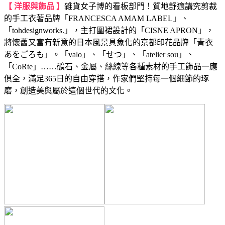
【 洋服與飾品 】
雑貨女子博的看板部門！質地舒適講究剪裁
的手工衣著品牌「FRANCESCA AMAM LABEL」、
「tohdesignworks.」，主打圍裙設計的「CISNE APRON」，
將懷舊又富有新意的日本風景具象化的京都印花品牌「青衣
あをごろも」。「valo」、「せつ」、「atelier sou」、
「CoRte」……礦石、金屬、絲線等各種素材的手工飾品一應
俱全，滿足365日的自由穿搭，作家們堅持每一個細節的琢
磨，創造美與屬於這個世代的文化。