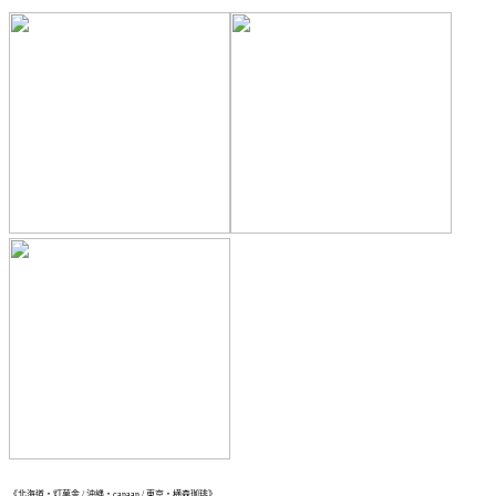
《北海道・灯菓舎 / 沖縄・canaan / 東京・横森珈琲》