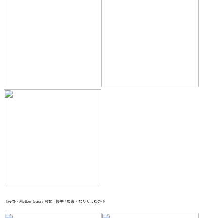
《長野・Mellow Glass / 台北・慢手 / 東京・なりたまゆか 》