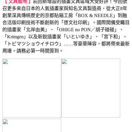
【 文具聖地 】
前回新增設的插畫文具區域大受好評！今回號
召更多來自日本的人氣插畫家與知名文具製造商，從大正8年
創業深具傳統歷史的京都貼箱工房「BOX & NEEDLE」到融
合活版印刷技術不斷創新的「啓文社印刷」。國際間備受矚目
的插畫家「北岸由美」、「OHIGE no PON／胡子碰碰」、
「Krimgen」以及新銳插畫家「いといゆき」、「宮下和」、
「トビマツショウイチロウ」……等豪華陣容，都將帶來最新
周邊，請務必第一時間簽到。