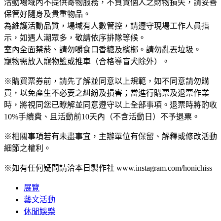
活動場域內不提供寄物服務，不負責個人之財物損失，請妥善
保管好隨身及貴重物品。
為維護活動品質，場域有人數管控，請遵守現場工作人員指
示，如遇人潮眾多，敬請依序排隊等候。
室內全面禁菸、請勿嚼食口香糖及檳榔。請勿亂丟垃圾。
寵物需放入寵物籃或推車（合格導盲犬除外）。
※購買票券前，請先了解並同意以上規範，如不同意請勿購
買，以免產生不必要之糾紛及損害；當進行購票及退票作業
時，將視同您已瞭解並同意遵守以上全部事項。退票時將酌收
10%手續費、且活動前10天內（不含活動日）不予退票。
※相關事項若有未盡事宜，主辦單位有保留、解釋或修改活動
細節之權利。
※如有任何疑問請洽本日製作社 www.instagram.com/honichiss
展覽
藝文活動
休閒娛樂