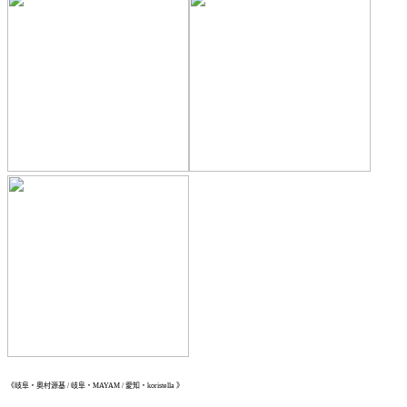
《岐阜・奥村源基 / 岐阜・MAYAM / 愛知・koristella 》