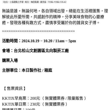
《台北・小島甜點工作室 / 新北・梅田製菓 / 鹿児島・TOBA TOBA COLA》
無論是誰，無論何地，各自領域出發，總能在生活裡匯集，理
解彼此所愛所需，共感創作的精神，分享美味食物的心靈療
癒，發現各種有趣方式，盡情享受屬於你的雑貨女子博。
=================================
活動時間：2024.10.19 − 10.20 / 11am − 5pm
會場：台北松山文創園區北向製菸工廠
購票入場
主辦單位：本日製作社 / 箱庭
【
售票資訊
】
KKTIX早鳥票：200元（ 無實體票券 / 限量販售 ）
KKTIX單日票：230元（ 無實體票券 ）