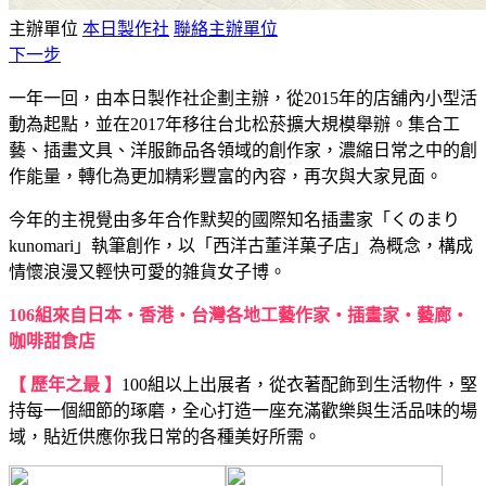
主辦單位
本日製作社
聯絡主辦單位
下一步
一年一回，由本日製作社企劃主辦，從2015年的店舖內小型活
動為起點，並在2017年移往台北松菸擴大規模舉辦。集合工
藝、插畫文具、洋服飾品各領域的創作家，濃縮日常之中的創
作能量，轉化為更加精彩豐富的內容，再次與大家見面。
今年的主視覺由多年合作默契的國際知名插畫家「くのまり
kunomari」執筆創作，以「西洋古董洋菓子店」為概念，構成
情懷浪漫又輕快可愛的雑貨女子博。
106組來自日本‧香港‧台灣各地工藝作家‧插畫家‧藝廊‧
咖啡甜食店
【 歷年之最 】
100組以上出展者，從衣著配飾到生活物件，堅
持每一個細節的琢磨，全心打造一座充滿歡樂與生活品味的場
域，貼近供應你我日常的各種美好所需。