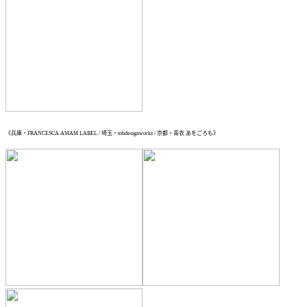
《兵庫・FRANCESCA AMAM LABEL / 埼玉・tohdesignworks / 京都・青衣 あをごろも》