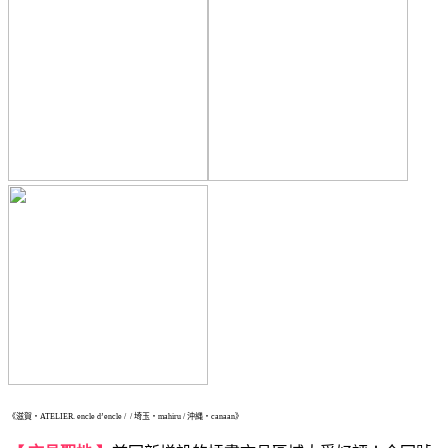
《滋賀・ATELIER. encle d’encle / / 埼玉・mahiru / 沖縄・canaan》