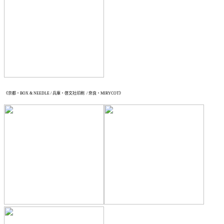
《京都・BOX & NEEDLE / 兵庫・啓文社印刷 / 奈良・MIRYCOT》